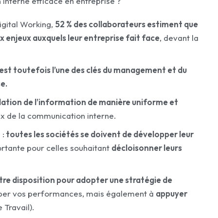
 interne efficace en entreprise ?
igital Working,
52 % des collaborateurs estiment que
ux enjeux auxquels leur entreprise fait face
, devant la
est toutefois l’une des clés du management et du
e.
culation de l’information de manière uniforme et
ux de la communication interne.
 :
toutes les sociétés se doivent de développer leur
portante pour celles souhaitant
décloisonner leurs
 votre disposition pour adopter une stratégie de
pper vos performances, mais également à
appuyer
 Travail).