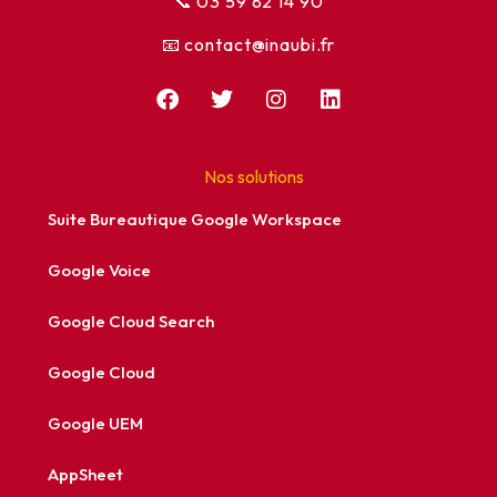
📞
03 59 82 14 90
📧 contact@inaubi.fr
F
T
I
L
a
w
n
i
c
i
s
n
e
t
t
k
b
t
a
e
Nos solutions
o
e
g
d
o
r
r
i
Suite Bureautique Google Workspace
k
a
n
m
Google Voice
Google Cloud Search
Google Cloud
Google UEM
AppSheet