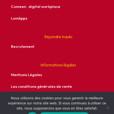
Comeen : digital workplace
LumApps
Rejoindre Inaubi
Recrutement
Informations légales
Mentions Légales
Les conditions générales de vente
Politique de confidentialité
Nous utilisons des cookies pour vous garantir la meilleure
expérience sur notre site web. Si vous continuez à utiliser ce
site, nous supposerons que vous en êtes satisfait.
Recrutement