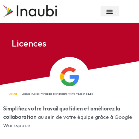
Aller
au
contenu
Nos Expertises
Notre Entreprise
Licences
Accueil
Licences Google Workspace pour améliorer votre travail en équipe
Simplifiez votre travail quotidien et améliorez la
collaboration
au sein de votre équipe grâce à Google
Workspace.