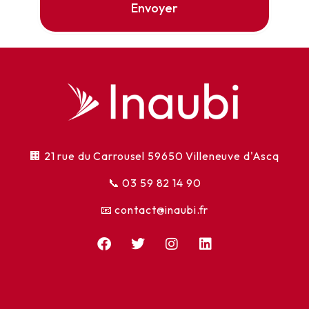
Envoyer
🏢 21 rue du Carrousel 59650 Villeneuve d'Ascq
📞
03 59 82 14 90
📧 contact@inaubi.fr
F
T
I
L
a
w
n
i
c
i
s
n
e
t
t
k
b
t
a
e
o
e
g
d