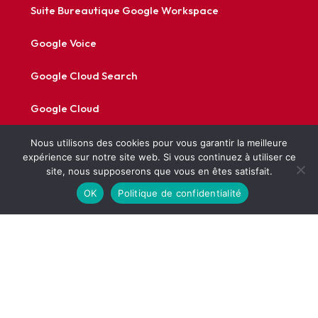
Suite Bureautique Google Workspace
Google Voice
Google Cloud Search
Google Cloud
Google UEM
Nous utilisons des cookies pour vous garantir la meilleure
expérience sur notre site web. Si vous continuez à utiliser ce
site, nous supposerons que vous en êtes satisfait.
AppSheet
OK
Politique de confidentialité
Comeen : digital workplace
LumApps